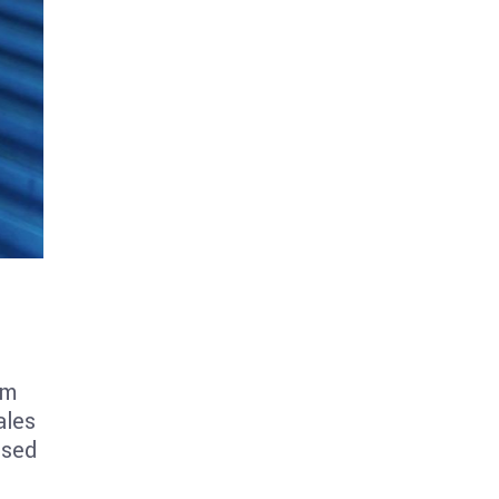
um
ales
 sed