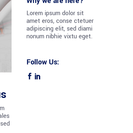
Why we are here?
Lorem ipsum dolor sit
amet eros, conse ctetuer
adipiscing elit, sed diami
nonum nibhie vixtu eget.
Follow Us:
us
um
ales
 sed