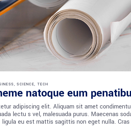
SINESS
SCIENCE
TECH
heme natoque eum penatib
etur adipiscing elit. Aliquam sit amet condiment
esuada lectu s vel, malesuada purus. Maecenas sod
et ligula eu est mattis sagittis non eget nulla. Cras