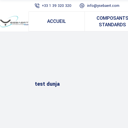
+33 1 39 320 320
info@ysebaert.com
COMPOSANT
ACCUEIL
STANDARDS
test dunja